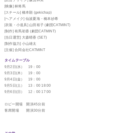
[広告デザイン]
森茂和美
[映像]
林将馬
[スチール]
橋本顕 (gekichap)
[ヘアメイク]
仙波夏海・橋本紗希
[衣装・小道具]
山田裕子 (劇団CATMINT)
[制作]
有馬初香 (劇団CATMINT)
[当日運営]
大森晴香 (SET)
[制作協力]
小山雄太
[主催]
合同会社CATMINT
タイムテーブル
9月2日(水） 19：00
9月3日(木） 19：00
9月4日(金） 19：00
9月5日(土） 13：00 18:00
9月6日(日） 12：00 17:00
ロビー開場 開演45分前
客席開場 開演30分前