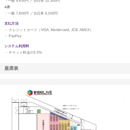
・
一般
9,800
円
／当日券
10,300
円
A席
・
一般
7,800
円
／当日券
8,300
円
支払方法
・
クレジットカード（VISA, Mastercard, JCB, AMEX）
・
PayPay
システム利用料
・ チケット料金の
5.0
%
座席表