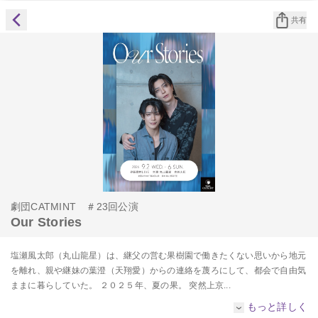
共有
劇団CATMINT ＃23回公演
Our Stories
塩瀬風太郎（丸山龍星）は、継父の営む果樹園で働きたくない思いから地元
を離れ、親や継妹の葉澄（天翔愛）からの連絡を蔑ろにして、都会で自由気
ままに暮らしていた。 ２０２５年、夏の果。 突然上京...
もっと詳しく