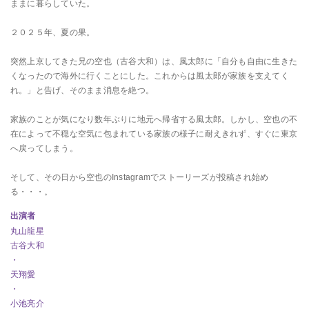
ままに暮らしていた。
２０２５年、夏の果。
突然上京してきた兄の空也（古谷大和）は、風太郎に「自分も自由に生きた
くなったので海外に行くことにした。これからは風太郎が家族を支えてく
れ。」と告げ、そのまま消息を絶つ。
家族のことが気になり数年ぶりに地元へ帰省する風太郎。しかし、空也の不
在によって不穏な空気に包まれている家族の様子に耐えきれず、すぐに東京
へ戻ってしまう。
そして、その日から空也のInstagramでストーリーズが投稿され始め
る・・・。
出演者
丸山龍星
古谷大和
・
天翔愛
・
小池亮介