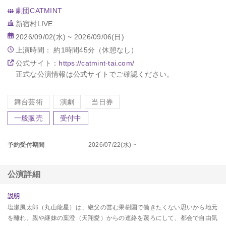
劇団CATMINT
新宿村LIVE
2026/09/02(水) ~ 2026/09/06(日)
上演時間： 約
1
時間
45
分（休憩
なし
）
公式サイト：
https://catmint-tai.com/
正式な公演情報は公式サイトでご確認ください。
舞台芸術
演劇
当日券
一般販売
受付中
予約受付期間
2026/07/22(水) ~
公演詳細
説明
塩瀬風太郎（丸山龍星）は、継父の営む果樹園で働きたくない思いから地元
を離れ、親や継妹の葉澄（天翔愛）からの連絡を蔑ろにして、都会で自由気