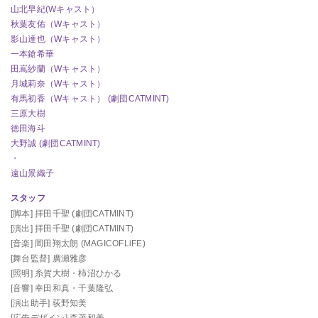
山北早紀(Wキャスト）
秋葉友佑（Wキャスト）
影山達也（Wキャスト）
一本鎗希華
田嶌紗蘭（Wキャスト）
月城莉奈（Wキャスト）
有馬初香（Wキャスト） (劇団CATMINT)
三原大樹
徳田海斗
大野誠 (劇団CATMINT)
・
遠山景織子
スタッフ
[脚本]
拝田千聖 (劇団CATMINT)
[演出]
拝田千聖 (劇団CATMINT)
[音楽]
岡田翔太朗 (MAGICOFLiFE)
[舞台監督]
廣瀬雅彦
[照明]
糸賀大樹・柿沼ひかる
[音響]
幸田和真・千葉隆弘
[演出助手]
荻野知美